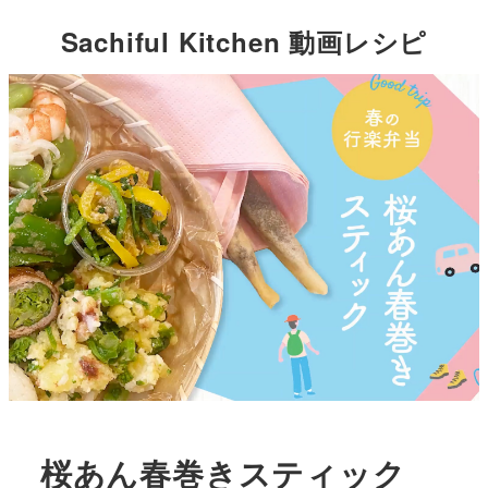
Sachiful Kitchen 動画レシピ
桜あん春巻きスティック