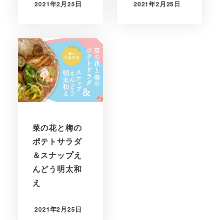
2021年2月25日
2021年2月25日
菜の花と梅の
ポテトサラダ
＆スナップえ
んどう明太和
え
2021年2月25日