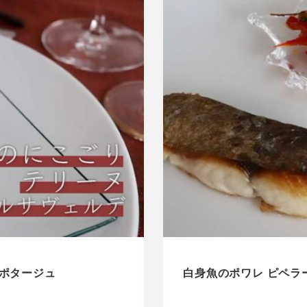
のポタージュ
白身魚のポワレ ピペラ